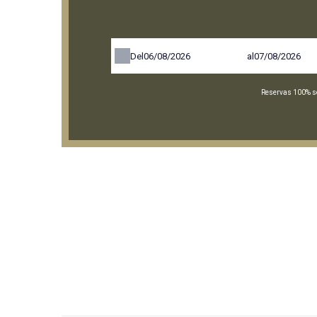
Del
al
Reservas 100% se