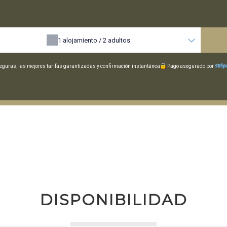
1
alojamiento /
2
adultos
guras, las mejores tarifas garantizadas y confirmación instantánea
Pago asegurado por
DISPONIBILIDAD