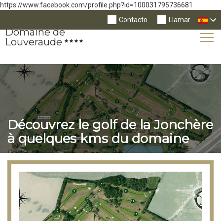
https://www.facebook.com/profile.php?id=100031795736681
Contacto
Llamar
Domaine de
Tog
Louveraude
Nav
Découvrez le golf de la Jonchère
à quelques kms du domaine