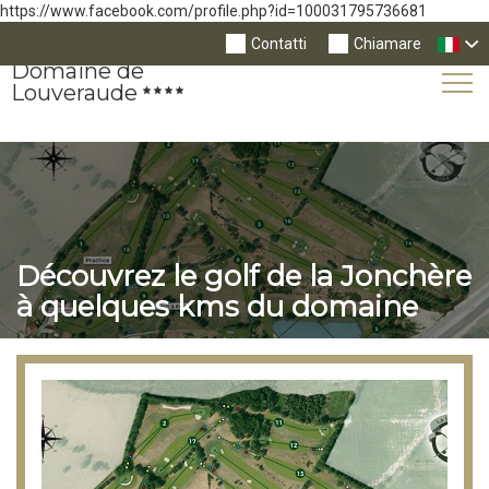
https://www.facebook.com/profile.php?id=100031795736681
Contatti
Chiamare
Domaine de
Tog
Louveraude
Nav
Découvrez le golf de la Jonchère
à quelques kms du domaine